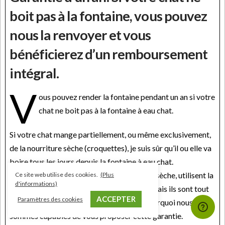
boit pas à la fontaine, vous pouvez
nous la renvoyer et vous
bénéficierez d’un remboursement
intégral.
V
ous pouvez render la fontaine pendant un an si votre
chat ne boit pas à la fontaine à eau chat.
Si votre chat mange partiellement, ou même exclusivement,
de la nourriture sèche (croquettes), je suis sûr qu’il ou elle va
boire tous les jours depuis la fontaine à eau chat.
Les chats qui ne mangent pas de nourriture sèche, utilisent la
Ce site web utilise des cookies.
(Plus
d'informations)
fontaine à eau chat un peu moins souvent, mais ils sont tout
ACCEPTER
Paramètres des cookies
de même comblés par la fontaine. C’est pourquoi nous
sommes capables de vous proposer cette garantie.