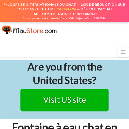
🐾 JOURNÉE INTERNATIONALE DU CHAT — 10% DE RÉDUCTION SUR
TOUT* AVEC LE CODE
CATDAY26
— DÈS 80 € D'ACHAT
SE TERMINE DANS : 5D 15H 58M 42S
*Hors garantie étendue de 10 ans. Valable jusqu'au 16.08.2026.
N
Are you from the
United States?
Visit US site
Fontaine à eau chat en