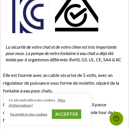
La sécurité de votre chat et de votre chien est très importante
pour nous. La pompe de notre fontaine à eau chat a déjà été
testée par 6 organismes différents: RoHS, GS, UL, CE, SAA & KC
Elle est fournie avec un cable sécurisé de 5 volts, avec un
régulateur de puissance sous forme de molette, séparé de la
fontaine à eau pour chats.
Ce site web utilise des cookies.
(Plus
Le câble ne pend jamais sur une surface d’eau, il passe
d'informations)
directement par un trou situé dans la plus grande tour de la
ACCEPTER
Paramètres des cookies
fontaine.