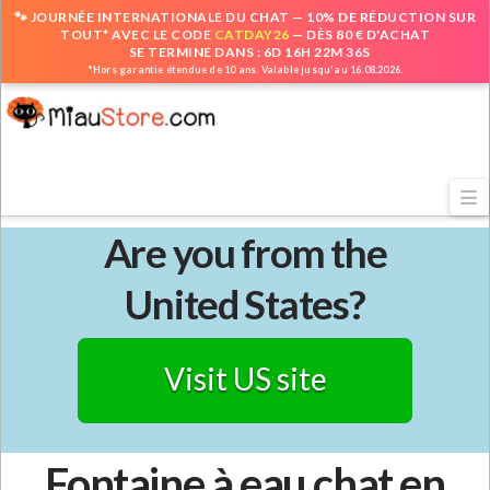
🐾 JOURNÉE INTERNATIONALE DU CHAT — 10% DE RÉDUCTION SUR
TOUT* AVEC LE CODE
CATDAY26
— DÈS 80 € D'ACHAT
SE TERMINE DANS : 6D 16H 22M 35S
*Hors garantie étendue de 10 ans. Valable jusqu'au 16.08.2026.
N
Are you from the
United States?
Visit US site
Fontaine à eau chat en