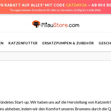
0% RABATT AUF ALLES* MIT CODE
CATDAY26
— AB 80 € 
*Ausgenommen: Erweiterte 10-Jahres-Garantie. Gültig bis 16.08.2026.
EN
KATZENFUTTER
ERSATZPUMPEN & ZUBEHÖR
GESC
ründetes Start-up. Wir haben uns auf die Herstellung von Katzent
 uns abheben, indem wir den Komfort unseres Brunnens durch die Q