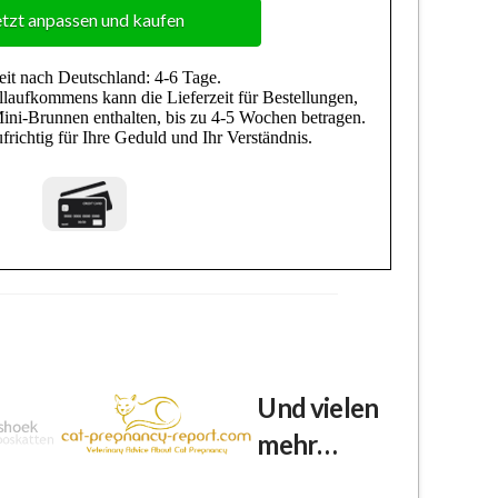
etzt anpassen und kaufen
Und vielen
mehr…