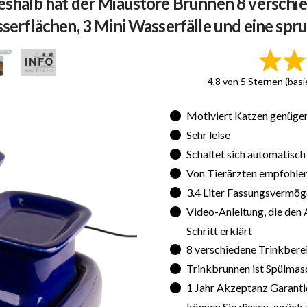
shalb hat der Miaustore Brunnen 8 verschied
serflächen, 3 Mini Wasserfälle und eine spr
4,8 von 5 Sternen (bas
Motiviert Katzen genügen
Sehr leise
Schaltet sich automatisc
Von Tierärzten empfohle
3.4 Liter Fassungsvermö
Video-Anleitung, die den 
Schritt erklärt
8 verschiedene Trinkbere
Trinkbrunnen ist Spülmas
1 Jahr Akzeptanz Garantie:
können Sie diesen zurück 