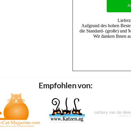
J
Empfohlen von: