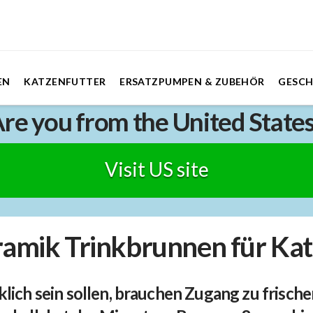
EN
KATZENFUTTER
ERSATZPUMPEN & ZUBEHÖR
GESC
re you from the United State
Visit US site
amik Trinkbrunnen für Ka
lich sein sollen, brauchen Zugang zu frisch