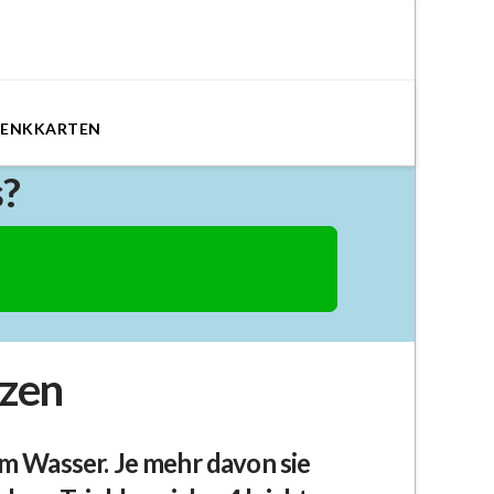
HENKKARTEN
s?
tzen
em Wasser. Je mehr davon sie