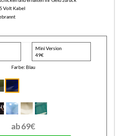
5 Volt Kabel
ebrannt
Mini Version
49€
Farbe: Blau
ab 69€