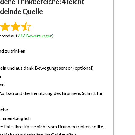
ene Trinkbereiche: 4 leicht
udelnde Quelle
ierend auf
616 Bewertungen
)
d zu trinken
h ein und aus dank Bewegungssensor (optional)
n
gen
Aufbau und die Benutzung des Brunnens Schritt für
iche
chinen-tauglich
 Falls Ihre Katze nicht vom Brunnen trinken sollte,
schicken und erhalten Ihr Geld zurück