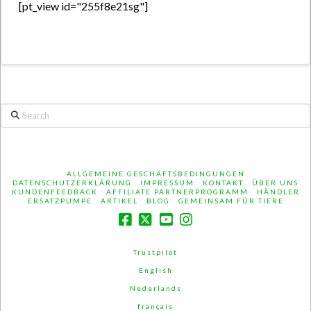
[pt_view id="255f8e21sg"]
Search
ALLGEMEINE GESCHÄFTSBEDINGUNGEN
DATENSCHUTZERKLÄRUNG
IMPRESSUM
KONTAKT
ÜBER UNS
KUNDENFEEDBACK
AFFILIATE PARTNERPROGRAMM
HÄNDLER
ERSATZPUMPE
ARTIKEL
BLOG
GEMEINSAM FÜR TIERE
Trustpilot
English
Nederlands
français