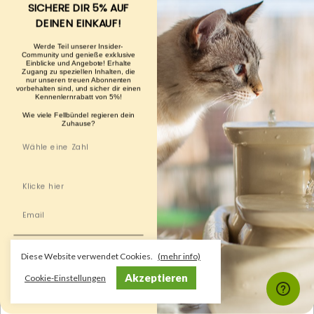
SICHERE DIR 5% AUF
DEINEN EINKAUF!
Werde Teil unserer Insider-
Community und genieße exklusive
Einblicke und Angebote! Erhalte
Zugang zu speziellen Inhalten, die
nur unseren treuen Abonnenten
vorbehalten sind, und sicher dir einen
Kennenlernrabatt von 5%!
Wie viele Fellbündel regieren dein
Zuhause?
Ihre Sicherheit und die Ihrer Katze ist uns enorm wichtig. Die
JA ICH MÖCHTE 5%
Diese Website verwendet Cookies.
(mehr info)
Pumpe in diesem Brunnen wurde deshalb von sechs
RABATT
unabhängigen Organisationen geprüft: RoHS,
Akzeptieren
Cookie-Einstellungen
GS,UL,CE,SAA&KC
NEIN, DANKE